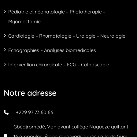
Pédiatrie et néonatalogie – Photothérapie –
Myomectomie
Cardiologie – Rhumatologie – Urologie – Neurologie
Echographies – Analyses biomédicales
Intervention chirurgicale – ECG – Colposcopie
Notre adresse
+229 97 73 60 66
Gbèdjromédé, Von avant collège Nagueze quittant
16 ampoules, Étage rouge-gris après salle de Gym